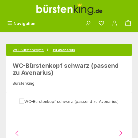
Zum Hauptinhalt springen
Du hast 0 Produk
Navigation
WC-Bürstenköpfe
zu Avenarius
WC-Bürstenkopf schwarz (passend
zu Avenarius)
Bürstenking
Bildergalerie überspringen