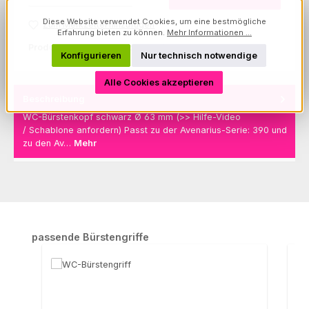
Diese Website verwendet Cookies, um eine bestmögliche
Zum Merkzettel hinzufügen
Erfahrung bieten zu können.
Mehr Informationen ...
Produktnummer:
1002563040-AV
Konfigurieren
Nur technisch notwendige
Alle Cookies akzeptieren
Beschreibung
WC-Bürstenkopf schwarz Ø 63 mm (>> Hilfe-Video
/ Schablone anfordern) Passt zu der Avenarius-Serie: 390 und
zu den Av…
Mehr
Produktgalerie überspringen
passende Bürstengriffe