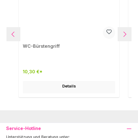
WC-Bürstengriff
WC
10,30 €*
11
Details
Service-Hotline
Unterstützung und Beratung unter: