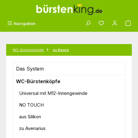
Zum Hauptinhalt springen
Du hast 0 Produk
Navigation
WC-Bürstenköpfe
zu Keuco
Das System
WC-Bürstenköpfe
Universal mit M12-Innengewinde
NO TOUCH
aus Silikon
zu Avenarius