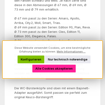
den Farben schwarz und weiß. Je nach Serie sind
diese in den Abmessungen Ø 67 mm, Ø 69 mm, Ø
73 mm und Ø 79 mm erhältlich.
Ø 67 mm passt zu den Serien: Amaro, Apollo,
Arriba, City.2, Moll, Smart, Trias.
Ø 69 mm passt zu den Serien: Edition 90, Plan, Reva.
Ø 73 mm passt zu den Serien: Cleo, Edition 11,
Edition 300, Elegance, Palais.
Ø 79 mm passt zu den Serien: Astor, Eurotrend,
Futura, Mango, Novo, Palace.
Diese Website verwendet Cookies, um eine bestmögliche
Erfahrung bieten zu können.
Mehr Informationen ...
Diese Angaben dienen zur Orientierung und wurden
Konfigurieren
Nur technisch notwendige
sorgfältig recherchiert. Für die Richtigkeit können wir
jedoch keine Gewähr übernehmen. Änderungen
Alle Cookies akzeptieren
vorbehalten. Zur eindeutigen Größenbestimmung
senden wir Ihnen gerne kostenlos unsere Schablone
zum Nachmessen zu.
Schablone hier anfordern
.
Die WC-Bürstenköpfe sind oben mit einem Bajonett-
Adapter ausgeführt. Somit passen sie perfekt zum
original Keuco-Bürstengriff.