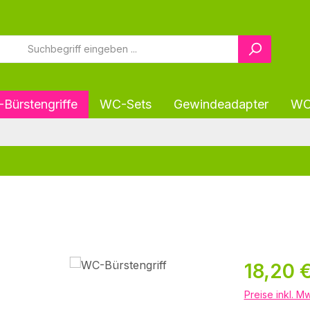
Bürstengriffe
WC-Sets
Gewindeadapter
WC-
Regulärer Pr
18,20 
Preise inkl. M