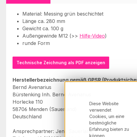
Material: Messing grün beschichtet
Länge ca. 280 mm
Gewicht ca. 100 g
Außengewinde M12 (>>
Hilfe-Video
)
runde Form
Technische Zeichnung als PDF anzeigen
Herstellerbezeichnung gemäß GPSR (Produktsiche
Bernd Avenarius
Bürstenking Inh. Bernd Avenarius
Horlecke 110
Diese Website
58706 Menden (Sauerland)
verwendet
Deutschland
Cookies, um eine
bestmögliche
Erfahrung bieten zu
Ansprechpartner: Jens Sauerland
können.