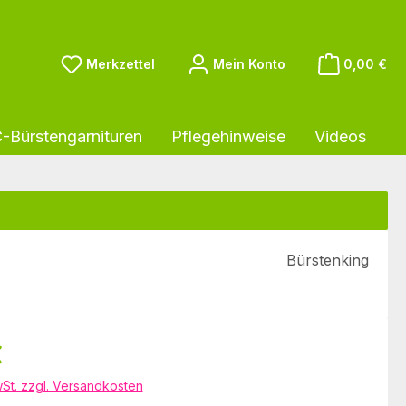
Du hast 0 Produkte auf dem Merkzettel
Merkzettel
Mein Konto
0,00 €
Bürstengarnituren
Pflegehinweise
Videos
Bürstenking
eis:
€
wSt. zzgl. Versandkosten