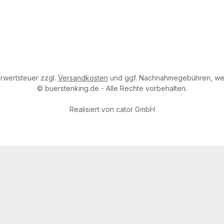
Vorkasse, Rechnung
Benutzerdefiniertes Bild 3
hrwertsteuer zzgl.
Versandkosten
und ggf. Nachnahmegebühren, wen
© buerstenking.de - Alle Rechte vorbehalten.
Realisiert von
cator GmbH