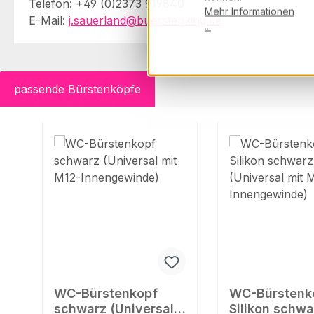
Telefon: +49 (0)2373 919840
Mehr Informationen
E-Mail:
j.sauerland@buerstenking.de
...
passende Bürstenköpfe
Produktgalerie überspringen
WC-Bürstenkopf
WC-Bürstenk
schwarz (Universal
Silikon schwa