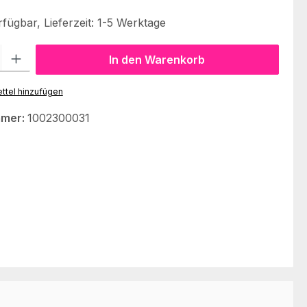
fügbar, Lieferzeit: 1-5 Werktage
l: Gib den gewünschten Wert ein oder benutze die Schaltflächen um
In den Warenkorb
ttel hinzufügen
mmer:
1002300031