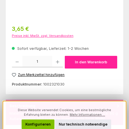
Regulärer Preis:
3,65 €
Preise inkl. MwSt. zzgl. Versandkosten
Sofort verfügbar, Lieferzeit: 1-2 Wochen
Produkt Anzahl: Gib den gewünschten Wert ein oder benutze die Schaltfl
In den Warenkorb
Zum Merkzettel hinzufügen
Produktnummer:
1002321030
Beschreibung
Diese Website verwendet Cookies, um eine bestmögliche
Material: Kunststoff weiß Länge ca. 260 mmGewicht ca. 60 g
Erfahrung bieten zu können.
Mehr Informationen ...
Außengewinde M12 (>> Hilfe-Video) runde Form
Mehr
Konfigurieren
Nur technisch notwendige