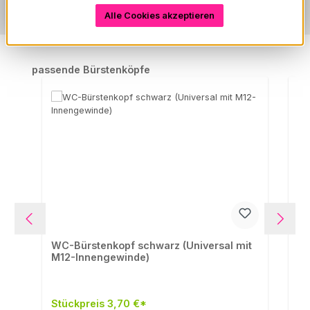
Alle Cookies akzeptieren
Produktgalerie überspringen
passende Bürstenköpfe
WC-Bürstenkopf schwarz (Universal mit
WC
M12-Innengewinde)
(U
Stückpreis 3,70 €*
St