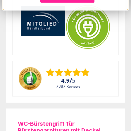
4.9
/
5
7387
reviews
WC-Bürstengriff für
Bürstengarnituren mit Deckel