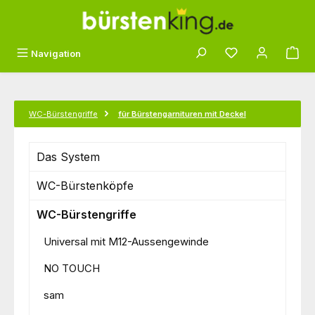
Zum Hauptinhalt springen
Du hast 0 Produk
Navigation
WC-Bürstengriffe
für Bürstengarnituren mit Deckel
Das System
WC-Bürstenköpfe
WC-Bürstengriffe
Universal mit M12-Aussengewinde
NO TOUCH
sam