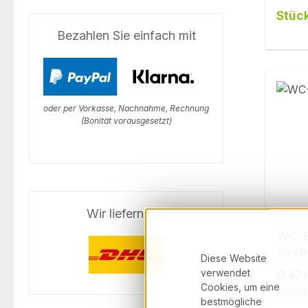
Stüc
Bezahlen Sie einfach mit
oder per Vorkasse, Nachnahme, Rechnung
(Bonität vorausgesetzt)
Wir liefern per
WC-B
Aven
Diese Website
verwendet
Ø 67
Cookies, um eine
Verpa
bestmögliche