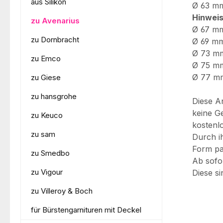
aus Silikon
Ø 63 mm
Hinweis
zu Avenarius
Ø 67 mm
zu Dornbracht
Ø 69 mm
Ø 73 mm
zu Emco
Ø 75 mm
Ø 77 mm
zu Giese
zu hansgrohe
Diese An
keine G
zu Keuco
kostenl
zu sam
Durch i
Form pa
zu Smedbo
Ab sofo
zu Vigour
Diese s
zu Villeroy & Boch
für Bürstengarnituren mit Deckel