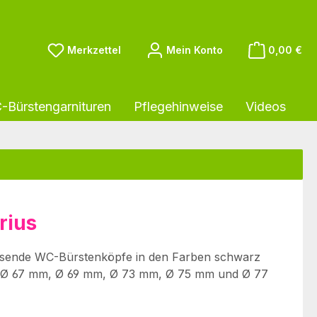
Du hast 0 Produkte auf dem Merkzettel
Merkzettel
Mein Konto
0,00 €
Bürstengarnituren
Pflegehinweise
Videos
rius
passende WC-Bürstenköpfe in den Farben schwarz
m, Ø 67 mm, Ø 69 mm, Ø 73 mm, Ø 75 mm und Ø 77