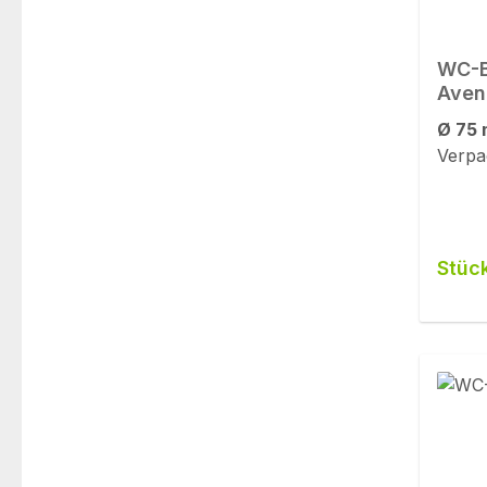
WC-B
Aven
Ø 75
Verpa
Stüc