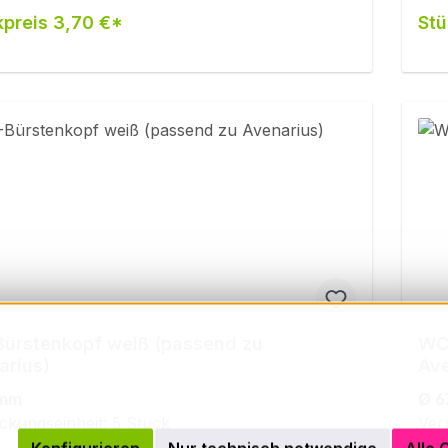
kpreis 3,70 €*
Stü
ürstenkopf weiß (passend zu
WC-
arius)
Ave
 mm
Ø 6
ckungseinheit: 5 Stück
Ver