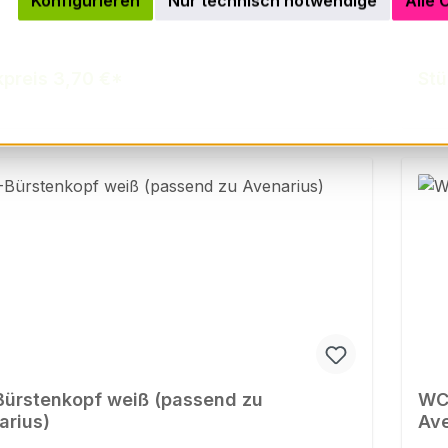
Konfigurieren
Nur technisch notwendige
Alle 
kpreis 3,70 €*
Stü
ürstenkopf weiß (passend zu
WC-
arius)
Ave