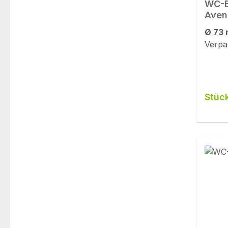
WC-B
Aven
Ø 73
Verpa
Stüc