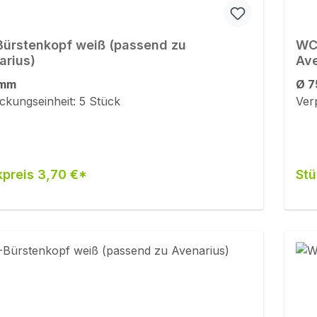
ürstenkopf weiß (passend zu
WC-
arius)
Ave
 mm
Ø 7
ckungseinheit: 5 Stück
Ver
kpreis 3,70 €*
Stü