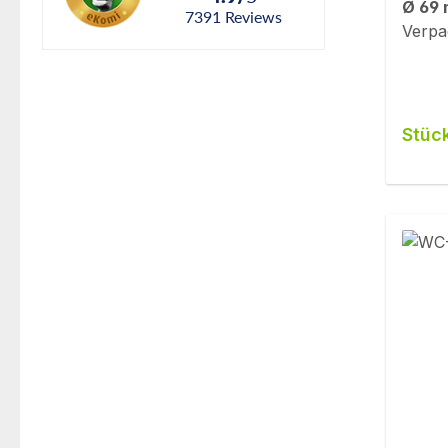
Ø 69
7391
reviews
Verpa
Stüc