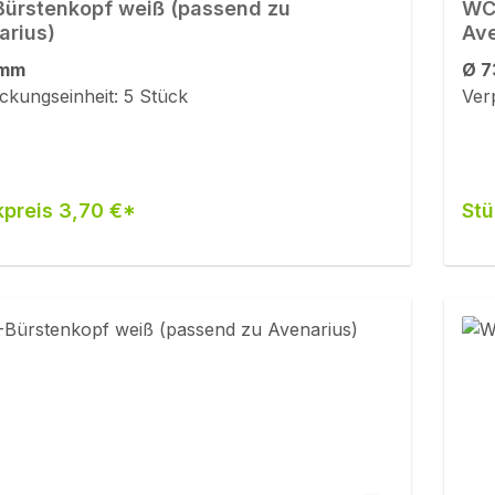
ürstenkopf weiß (passend zu
WC-
arius)
Ave
 mm
Ø 7
ckungseinheit: 5 Stück
Ver
kpreis 3,70 €*
Stü