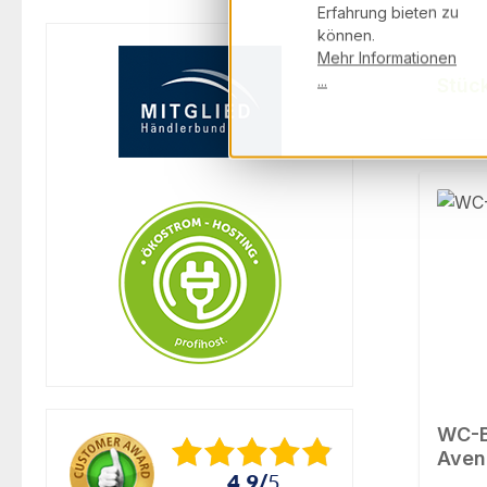
Erfahrung bieten zu
können.
Mehr Informationen
...
Stüc
WC-B
Aven
4.9
/
5