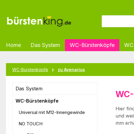
m Hauptinhalt springen
Zur Suche springen
Zur Hauptnavigation springen
Home
Das System
WC-Bürstenköpfe
WC-
WC-Bürstenköpfe
zu Avenarius
Das System
WC-
WC-Bürstenköpfe
Hier fi
Universal mit M12-Innengewinde
und wei
mm erhäl
NO TOUCH