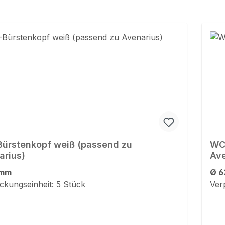
ürstenkopf weiß (passend zu
WC-
arius)
Ave
 mm
Ø 6
ckungseinheit: 5 Stück
Ver