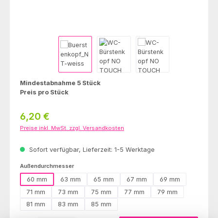
Mindestabnahme 5 Stück
Preis pro Stück
Regulärer Preis:
6,20 €
Preise inkl. MwSt. zzgl. Versandkosten
Sofort verfügbar, Lieferzeit: 1-5 Werktage
auswählen
Außendurchmesser
60 mm
63 mm
65 mm
67 mm
69 mm
71 mm
73 mm
75 mm
77 mm
79 mm
81 mm
83 mm
85 mm