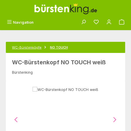
Zum Hauptinhalt springen
Du hast 0 Produk
Navigation
WC-Bürstenköpfe
NO TOUCH
WC-Bürstenkopf NO TOUCH weiß
Bürstenking
Bildergalerie überspringen