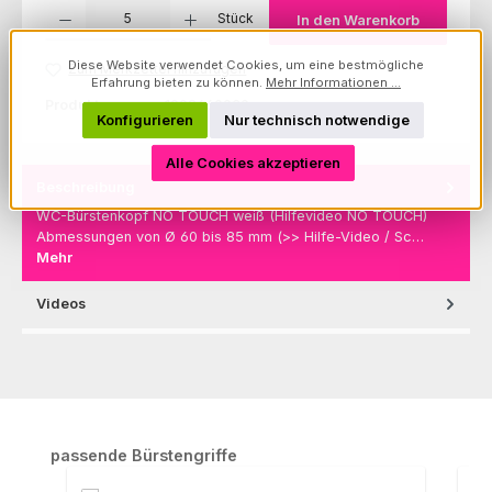
Produkt Anzahl: Gib den gewünschten Wert ein oder benutze die Schaltfl
Stück
In den Warenkorb
Diese Website verwendet Cookies, um eine bestmögliche
Zum Merkzettel hinzufügen
Erfahrung bieten zu können.
Mehr Informationen ...
Produktnummer:
1002660030
Konfigurieren
Nur technisch notwendige
Alle Cookies akzeptieren
Beschreibung
WC-Bürstenkopf NO TOUCH weiß (Hilfevideo NO TOUCH)
Abmessungen von Ø 60 bis 85 mm (>> Hilfe-Video / Sc…
Mehr
Videos
Produktgalerie überspringen
passende Bürstengriffe