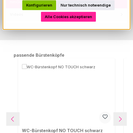
mmGewicht ca…
Mehr
Konfigurieren
Nur technisch notwendige
Videos
Alle Cookies akzeptieren
Produktgalerie überspringen
passende Bürstenköpfe
WC-Bürstenkopf NO TOUCH schwarz
WC