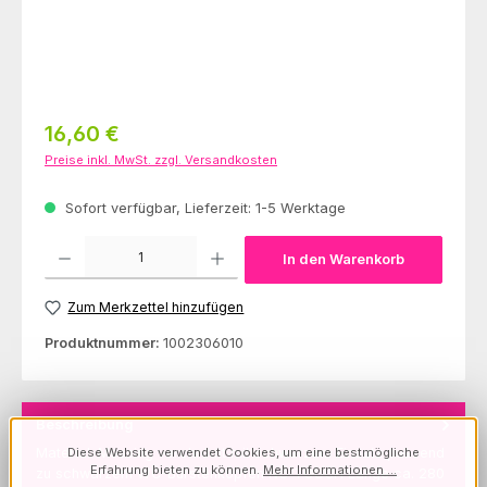
Regulärer Preis:
16,60 €
Preise inkl. MwSt. zzgl. Versandkosten
Sofort verfügbar, Lieferzeit: 1-5 Werktage
Produkt Anzahl: Gib den gewünschten Wert ein oder benutze die Schaltfl
In den Warenkorb
Zum Merkzettel hinzufügen
Produktnummer:
1002306010
Beschreibung
Diese Website verwendet Cookies, um eine bestmögliche
Material: Messing verchromt mit schwarzem Einsatz passend
Erfahrung bieten zu können.
Mehr Informationen ...
zu schwarzem WC-Bürstenköpfen NO TOUCH Länge ca. 280