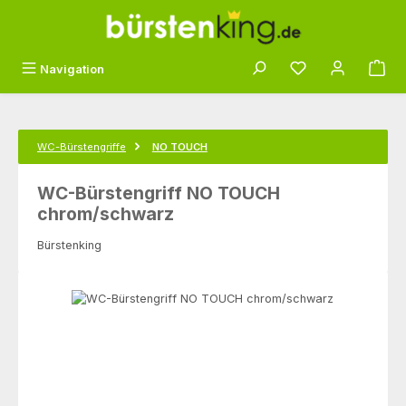
Zum Hauptinhalt springen
Du hast 0 Produk
Navigation
WC-Bürstengriffe
NO TOUCH
WC-Bürstengriff NO TOUCH
chrom/schwarz
Bürstenking
Bildergalerie überspringen